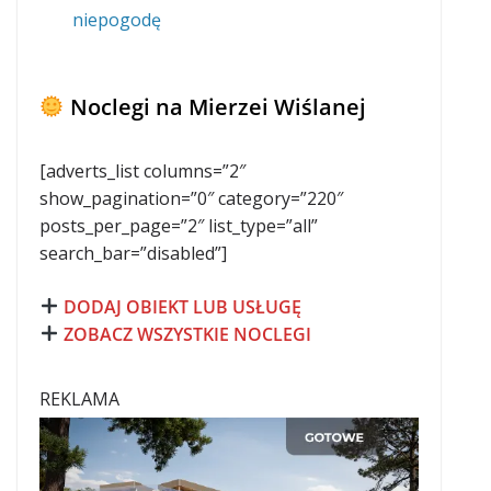
niepogodę
Noclegi na Mierzei Wiślanej
[adverts_list columns=”2″
show_pagination=”0″ category=”220″
posts_per_page=”2″ list_type=”all”
search_bar=”disabled”]
DODAJ OBIEKT LUB USŁUGĘ
ZOBACZ WSZYSTKIE NOCLEGI
REKLAMA