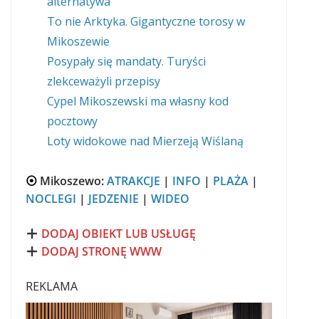
alternatywa
To nie Arktyka. Gigantyczne torosy w
Mikoszewie
Posypały się mandaty. Turyści
zlekceważyli przepisy
Cypel Mikoszewski ma własny kod
pocztowy
Loty widokowe nad Mierzeją Wiślaną
⦿
Mikoszewo:
ATRAKCJE
|
INFO
|
PLAŻA
|
NOCLEGI
|
JEDZENIE
|
WIDEO
DODAJ OBIEKT LUB USŁUGĘ
DODAJ STRONĘ WWW
REKLAMA