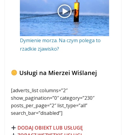
Dymienie morza. Na czym polega to
rzadkie zjawisko?
Usługi na Mierzei Wiślanej
[adverts_list columns=”2″
show_pagination=”0″ category=”230″
posts_per_page=”2″ list_type=”all”
search_bar=”disabled”]
DODAJ OBIEKT LUB USŁUGĘ