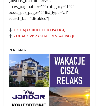
[adverts_list columns=”2″
show_pagination=”0″ category=”192″
posts_per_page=”2″ list_type=”all”
search_bar=”disabled”]
DODAJ OBIEKT LUB USŁUGĘ
ZOBACZ WSZYSTKIE RESTAURACJE
REKLAMA