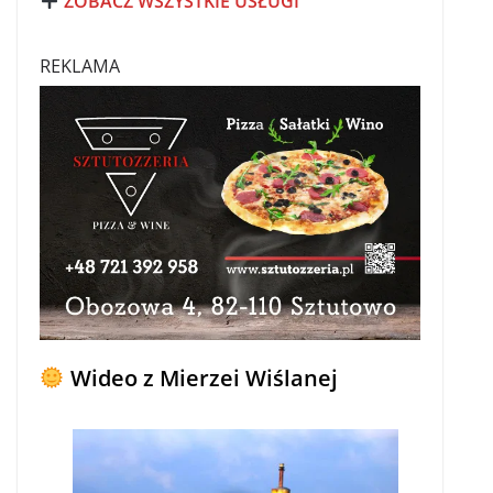
ZOBACZ WSZYSTKIE USŁUGI
REKLAMA
Wideo z Mierzei Wiślanej