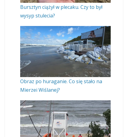
Bursztyn ciążył w plecaku. Czy to był
wysyp stulecia?
Obraz po huraganie. Co się stało na
Mierzei Wiślanej?