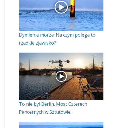
Dymienie morza. Na czym polega to
rzadkie zjawisko?
To nie był Berlin. Most Czterech
Pancernych w Sztutowie.