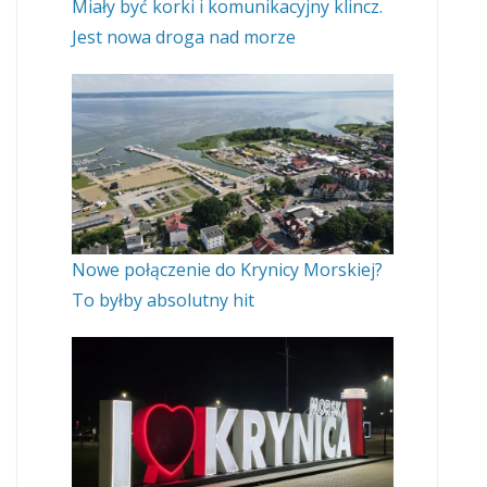
Miały być korki i komunikacyjny klincz.
Jest nowa droga nad morze
Nowe połączenie do Krynicy Morskiej?
To byłby absolutny hit