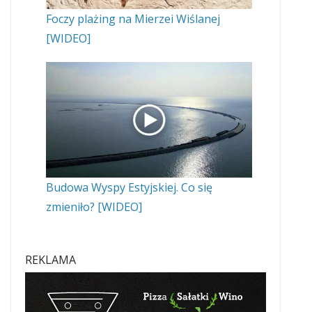
Foczy plażing na Mierzei Wiślanej
[WIDEO]
Budowa Wyspy Estyjskiej. Co się
zmieniło? [WIDEO]
REKLAMA