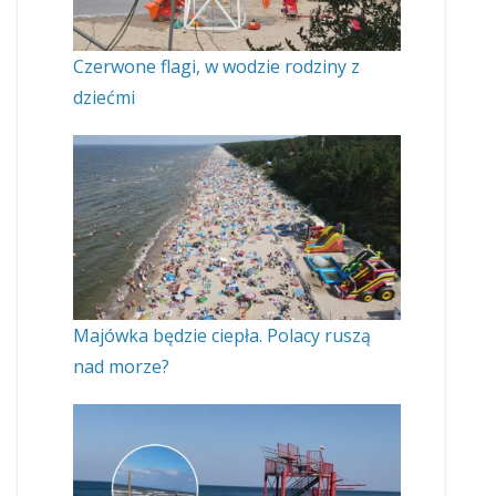
Czerwone flagi, w wodzie rodziny z
dziećmi
Majówka będzie ciepła. Polacy ruszą
nad morze?