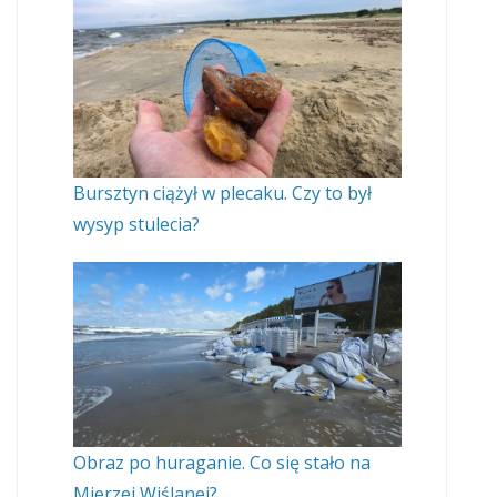
Bursztyn ciążył w plecaku. Czy to był
wysyp stulecia?
Obraz po huraganie. Co się stało na
Mierzei Wiślanej?