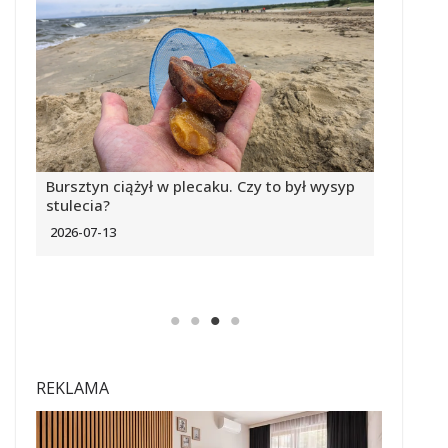
Bursztyn ciążył w plecaku. Czy to był wysyp
Obraz p
stulecia?
Wiślane
2026-07-13
2026-07
REKLAMA