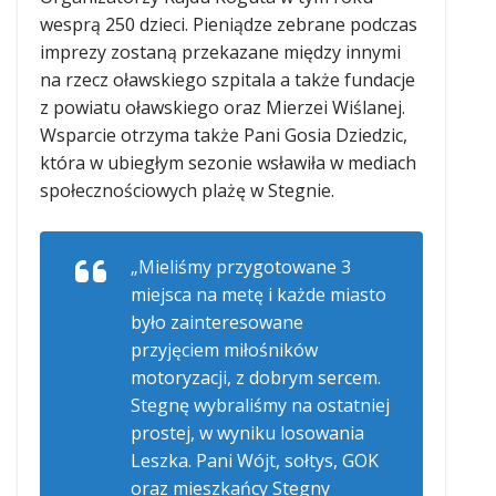
wesprą 250 dzieci. Pieniądze zebrane podczas
imprezy zostaną przekazane między innymi
na rzecz oławskiego szpitala a także fundacje
z powiatu oławskiego oraz Mierzei Wiślanej.
Wsparcie otrzyma także Pani Gosia Dziedzic,
która w ubiegłym sezonie wsławiła w mediach
społecznościowych plażę w Stegnie.
„Mieliśmy przygotowane 3
miejsca na metę i każde miasto
było zainteresowane
przyjęciem miłośników
motoryzacji, z dobrym sercem.
Stegnę wybraliśmy na ostatniej
prostej, w wyniku losowania
Leszka. Pani Wójt, sołtys, GOK
oraz mieszkańcy Stegny