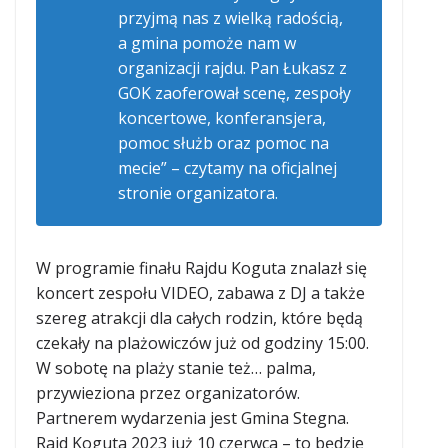
przyjmą nas z wielką radością,
a gmina pomoże nam w
organizacji rajdu. Pan Łukasz z
GOK zaoferował scenę, zespoły
koncertowe, konferansjera,
pomoc służb oraz pomoc na
mecie” – czytamy na oficjalnej
stronie organizatora.
W programie finału Rajdu Koguta znalazł się
koncert zespołu VIDEO, zabawa z DJ a także
szereg atrakcji dla całych rodzin, które będą
czekały na plażowiczów już od godziny 15:00.
W sobotę na plaży stanie też… palma,
przywieziona przez organizatorów.
Partnerem wydarzenia jest Gmina Stegna.
Rajd Koguta 2023 już 10 czerwca – to będzie