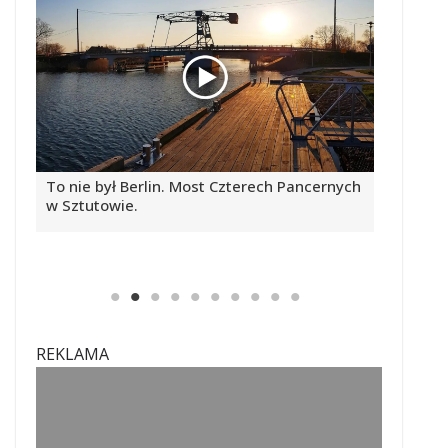
Berlin. Most Czterech Pancernych
Otwarcie przekopu Mierze
e.
program
REKLAMA